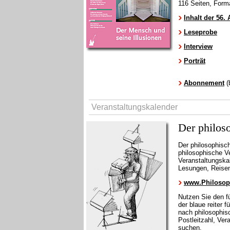
116 Seiten, Form
Inhalt der 56.
Leseprobe
Interview
Porträt
Abonnement
(
Veranstaltungskalender
Der philos
Der philosophisch
philosophische V
Veranstaltungska
Lesungen, Reisen…
www.Philosop
Nutzen Sie den f
der blaue reiter
nach philosophis
Postleitzahl, Ver
suchen.