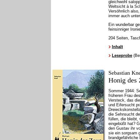
gleichwohl salop
Weltsicht à la Sc
Versöhnlich also,
immer auch unterh
Ein wunderbar ge
feinsinniger Ironie
204 Seiten, Tasc
Inhalt
Leseprobe
(Bes
Sebastian Kne
Honig des 
Sommer 1944: Sei
früheren Frau de
Versteck, das di
und Eifersucht p
Dreieckskonstell
die Sehnsucht de
füllen, die bleib
eingebüßt hat? Ge
den Gustav ihr v
sie ein sorgsam 
brandgefährliche 