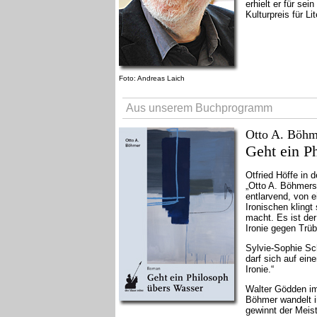
erhielt er für se
Kulturpreis für 
Foto: Andreas Laich
Aus unserem Buchprogramm
Otto A. Böhm
Geht ein P
Otfried Höffe in 
„Otto A. Böhmer
entlarvend, von e
Ironischen kling
macht. Es ist der
Ironie gegen Trüb
Sylvie-Sophie Sc
darf sich auf ein
Ironie.“
Walter Gödden 
Böhmer wandelt 
gewinnt der Meist