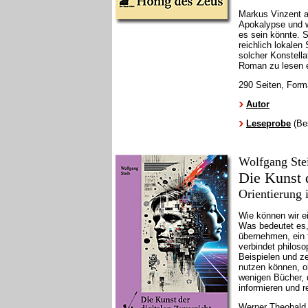
Markus Vinzent 
Apokalypse und w
es sein könnte. S
reichlich lokale
solcher Konstell
Roman zu lesen e
290 Seiten, Form
Autor
Leseprobe
(Bes
Wolfgang Ste
Die Kunst d
Orientierung 
Wie können wir ei
Was bedeutet es,
übernehmen, ein 
verbindet philoso
Beispielen und z
nutzen können, o
wenigen Bücher, 
informieren und re
Werner Theobald