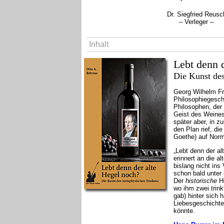
Dr. Siegfried Reusc
– Verleger –
Inhalt
Lebt denn 
Die Kunst de
Georg Wilhelm Fri
Philosophiegesch
Philosophen, der 
Geist des Weines
später aber, in z
den Plan rief, di
Goethe) auf Nor
„Lebt denn der al
erinnert an die 
bislang nicht ins
schon bald unter 
Der
historische
He
wo ihm zwei trinkf
gab) hinter sich 
Liebesgeschichte 
könnte.