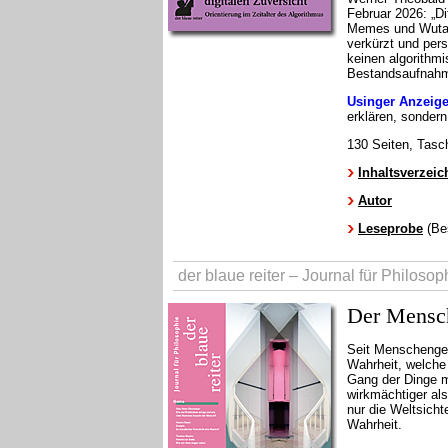
Februar 2026: „D
Memes und Wutaus
verkürzt und perso
keinen algorithmi
Bestandsaufnahme 
Usinger Anzeige
erklären, sondern
130 Seiten, Tasc
Inhaltsverzeic
Autor
Leseprobe
(Bes
der blaue reiter – Journal für Philosop
Der Mensch
Seit Menschenged
Wahrheit, welche 
Gang der Dinge 
wirkmächtiger als
nur die Weltsicht
Wahrheit.