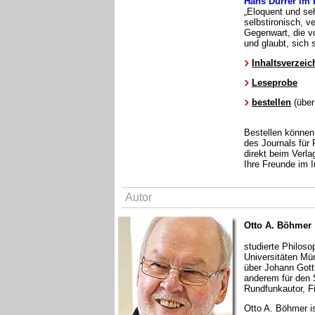
Hans Durrer im 
„Eloquent und seh
selbstironisch, 
Gegenwart, die vo
und glaubt, sich
Inhaltsverzeic
Leseprobe
bestellen
(über
Bestellen können
des Journals für
direkt beim Verla
Ihre Freunde im I
Autor
Otto A. Böhmer
studierte Philoso
Universitäten Mün
über Johann Gottl
anderem für den S
Rundfunkautor, Fi
Otto A. Böhmer i